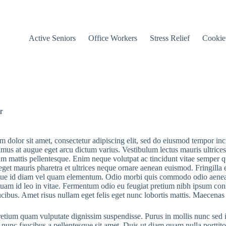
Active Seniors
Office Workers
Stress Relief
Cookie
r
 dolor sit amet, consectetur adipiscing elit, sed do eiusmod tempor inc
amus at augue eget arcu dictum varius. Vestibulum lectus mauris ultrices 
 mattis pellentesque. Enim neque volutpat ac tincidunt vitae semper qu
eget mauris pharetra et ultrices neque ornare aenean euismod. Fringilla es
ue id diam vel quam elementum. Odio morbi quis commodo odio aenean s
quam id leo in vitae. Fermentum odio eu feugiat pretium nibh ipsum conseq
ucibus. Amet risus nullam eget felis eget nunc lobortis mattis. Maecenas 
retium quam vulputate dignissim suspendisse. Purus in mollis nunc sed i
nunc faucibus a pellentesque sit amet. Duis ut diam quam nulla porttit