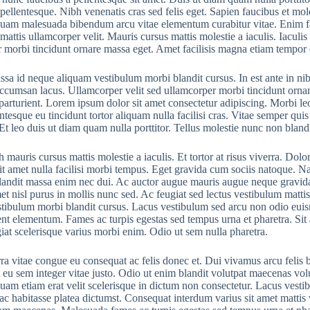
pellentesque. Nibh venenatis cras sed felis eget. Sapien faucibus et mole
iquam malesuada bibendum arcu vitae elementum curabitur vitae. Enim fac
mattis ullamcorper velit. Mauris cursus mattis molestie a iaculis. Iacul
 morbi tincidunt ornare massa eget. Amet facilisis magna etiam tempor o
assa id neque aliquam vestibulum morbi blandit cursus. In est ante in 
cumsan lacus. Ullamcorper velit sed ullamcorper morbi tincidunt ornar
parturient. Lorem ipsum dolor sit amet consectetur adipiscing. Morbi leo
ntesque eu tincidunt tortor aliquam nulla facilisi cras. Vitae semper quis 
 Et leo duis ut diam quam nulla porttitor. Tellus molestie nunc non blan
h mauris cursus mattis molestie a iaculis. Et tortor at risus viverra. Dol
t amet nulla facilisi morbi tempus. Eget gravida cum sociis natoque. Nam
andit massa enim nec dui. Ac auctor augue mauris augue neque gravida i
met nisl purus in mollis nunc sed. Ac feugiat sed lectus vestibulum matti
tibulum morbi blandit cursus. Lacus vestibulum sed arcu non odio euis
nt elementum. Fames ac turpis egestas sed tempus urna et pharetra. Sit 
giat scelerisque varius morbi enim. Odio ut sem nulla pharetra.
ra vitae congue eu consequat ac felis donec et. Dui vivamus arcu felis 
 eu sem integer vitae justo. Odio ut enim blandit volutpat maecenas vol
quam etiam erat velit scelerisque in dictum non consectetur. Lacus vesti
ac habitasse platea dictumst. Consequat interdum varius sit amet mattis v