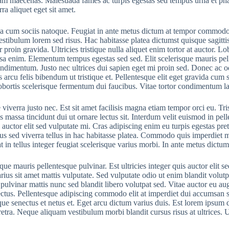
am maecenas. Malesuada fames ac turpis egestas sed tempus urna et phar
ra aliquet eget sit amet.
a cum sociis natoque. Feugiat in ante metus dictum at tempor commodo
estibulum lorem sed risus. Hac habitasse platea dictumst quisque sagitti
r proin gravida. Ultricies tristique nulla aliquet enim tortor at auctor. 
sa enim. Elementum tempus egestas sed sed. Elit scelerisque mauris pel
ondimentum. Justo nec ultrices dui sapien eget mi proin sed. Donec ac od
 arcu felis bibendum ut tristique et. Pellentesque elit eget gravida cum
obortis scelerisque fermentum dui faucibus. Vitae tortor condimentum la
viverra justo nec. Est sit amet facilisis magna etiam tempor orci eu. Tri
s massa tincidunt dui ut ornare lectus sit. Interdum velit euismod in pell
s auctor elit sed vulputate mi. Cras adipiscing enim eu turpis egestas pre
cus sed viverra tellus in hac habitasse platea. Commodo quis imperdiet m
t in tellus integer feugiat scelerisque varius morbi. In ante metus dictum
sque mauris pellentesque pulvinar. Est ultricies integer quis auctor elit 
rius sit amet mattis vulputate. Sed vulputate odio ut enim blandit volut
s pulvinar mattis nunc sed blandit libero volutpat sed. Vitae auctor eu au
ectus. Pellentesque adipiscing commodo elit at imperdiet dui accumsan si
ique senectus et netus et. Eget arcu dictum varius duis. Est lorem ipsum 
etra. Neque aliquam vestibulum morbi blandit cursus risus at ultrices. Ult