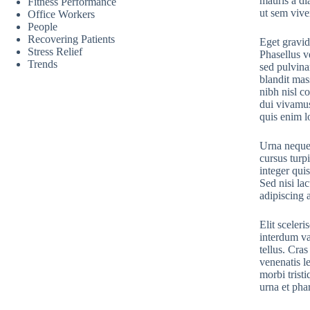
mauris a di
Fitness Performance
ut sem viver
Office Workers
People
Recovering Patients
Eget gravid
Stress Relief
Phasellus v
Trends
sed pulvina
blandit mas
nibh nisl c
dui vivamus
quis enim l
Urna neque 
cursus turpi
integer qui
Sed nisi la
adipiscing a
Elit sceleri
interdum va
tellus. Cra
venenatis l
morbi trist
urna et phar