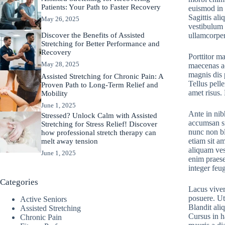
Patients: Your Path to Faster Recovery
euismod in 
Sagittis al
May 26, 2025
vestibulum 
ullamcorper
Discover the Benefits of Assisted
Stretching for Better Performance and
Recovery
Porttitor m
May 28, 2025
maecenas ac
magnis dis 
Assisted Stretching for Chronic Pain: A
Tellus pelle
Proven Path to Long-Term Relief and
amet risus.
Mobility
June 1, 2025
Ante in nib
Stressed? Unlock Calm with Assisted
accumsan si
Stretching for Stress Relief! Discover
nunc non bl
how professional stretch therapy can
etiam sit a
melt away tension
aliquam ves
June 1, 2025
enim praese
integer feu
Categories
Lacus viver
posuere. Ut
Active Seniors
Blandit ali
Assisted Stretching
Cursus in h
Chronic Pain