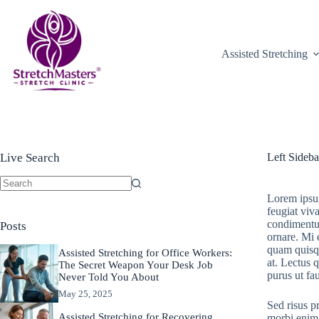
Skip
to
content
Assisted Stretching
Live Search
Left Sideba
No
Lorem ipsum
results
feugiat viv
condimentum
Posts
ornare. Mi 
quam quisq
Assisted Stretching for Office Workers:
at. Lectus 
The Secret Weapon Your Desk Job
purus ut fa
Never Told You About
May 25, 2025
Sed risus p
Assisted Stretching for Recovering
morbi enim 