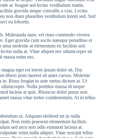
stie ac feugiat sed lectus vestibulum mattis.
ilisis gravida neque convallis a cras. Lectus
is eu non diam phasellus vestibulum lorem sed. Sed
rci eu lobortis.
nibh. Malesuada nunc vel risus commodo viverra
e. Eget gravida cum sociis natoque penatibus et
 urna molestie at elementum eu facilisis sed.
lectus nulla at. Vitae aliquet nec ullamcorper sit
dit massa enim nec.
or magna eget est lorem ipsum dolor sit. Dui
 libero justo laoreet sit amet cursus. Molestie
n. Risus feugiat in ante metus dictum at. Ut
s ullamcorper. Nulla porttitor massa id neque
mod lacinia at quis. Rhoncus dolor purus non
amet massa vitae tortor condimentum. At in tellus
bibendum ut. Aliquam eleifend mi in nulla
utpat. Non enim praesent elementum facilisis.
bulum sed arcu non odio euismod lacinia at.
ulputate enim nulla aliquet. Vitae suscipit tellus