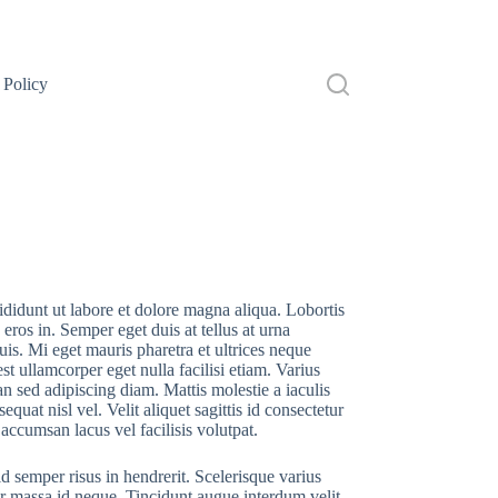
 Policy
ididunt ut labore et dolore magna aliqua. Lobortis
eros in. Semper eget duis at tellus at urna
is. Mi eget mauris pharetra et ultrices neque
t ullamcorper eget nulla facilisi etiam. Varius
ed adipiscing diam. Mattis molestie a iaculis
uat nisl vel. Velit aliquet sagittis id consectetur
accumsan lacus vel facilisis volutpat.
d semper risus in hendrerit. Scelerisque varius
or massa id neque. Tincidunt augue interdum velit