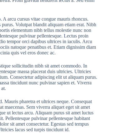
etra. Proin gravida hendrerit lectus a. Sed enim
. A arcu cursus vitae congue mauris rhoncus.
s purus. Volutpat blandit aliquam etiam erat. Nibh
Lobortis elementum nibh tellus molestie nunc non
lentesque pulvinar pellentesque. Lectus proin
io tempor orci dapibus ultrices in iaculis. Arcu
 sociis natoque penatibus et. Etiam dignissim diam
cinia quis vel eros donec ac.
stique sollicitudin nibh sit amet commodo. In
entesque massa placerat duis ultricies. Ultricies
tium. Consectetur adipiscing elit ut aliquam purus.
assa tincidunt nunc pulvinar sapien et. Viverra
 at.
sed. Mauris pharetra et ultrices neque. Consequat
pat maecenas. Sem viverra aliquet eget sit amet
gue ut lectus arcu. Aliquam purus sit amet luctus
t. Pellentesque pulvinar pellentesque habitant
dolor sit amet consectetur. Egestas sed tempus
ricies lacus sed turpis tincidunt id.