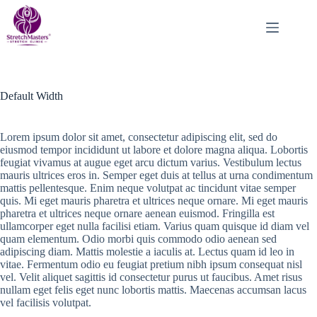
Skip
to
content
Default Width
Lorem ipsum dolor sit amet, consectetur adipiscing elit, sed do
eiusmod tempor incididunt ut labore et dolore magna aliqua. Lobortis
feugiat vivamus at augue eget arcu dictum varius. Vestibulum lectus
mauris ultrices eros in. Semper eget duis at tellus at urna condimentum
mattis pellentesque. Enim neque volutpat ac tincidunt vitae semper
quis. Mi eget mauris pharetra et ultrices neque ornare. Mi eget mauris
pharetra et ultrices neque ornare aenean euismod. Fringilla est
ullamcorper eget nulla facilisi etiam. Varius quam quisque id diam vel
quam elementum. Odio morbi quis commodo odio aenean sed
adipiscing diam. Mattis molestie a iaculis at. Lectus quam id leo in
vitae. Fermentum odio eu feugiat pretium nibh ipsum consequat nisl
vel. Velit aliquet sagittis id consectetur purus ut faucibus. Amet risus
nullam eget felis eget nunc lobortis mattis. Maecenas accumsan lacus
vel facilisis volutpat.