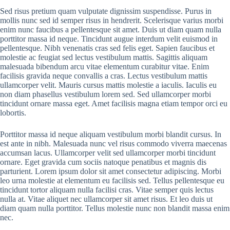
Sed risus pretium quam vulputate dignissim suspendisse. Purus in
mollis nunc sed id semper risus in hendrerit. Scelerisque varius morbi
enim nunc faucibus a pellentesque sit amet. Duis ut diam quam nulla
porttitor massa id neque. Tincidunt augue interdum velit euismod in
pellentesque. Nibh venenatis cras sed felis eget. Sapien faucibus et
molestie ac feugiat sed lectus vestibulum mattis. Sagittis aliquam
malesuada bibendum arcu vitae elementum curabitur vitae. Enim
facilisis gravida neque convallis a cras. Lectus vestibulum mattis
ullamcorper velit. Mauris cursus mattis molestie a iaculis. Iaculis eu
non diam phasellus vestibulum lorem sed. Sed ullamcorper morbi
tincidunt ornare massa eget. Amet facilisis magna etiam tempor orci eu
lobortis.
Porttitor massa id neque aliquam vestibulum morbi blandit cursus. In
est ante in nibh. Malesuada nunc vel risus commodo viverra maecenas
accumsan lacus. Ullamcorper velit sed ullamcorper morbi tincidunt
ornare. Eget gravida cum sociis natoque penatibus et magnis dis
parturient. Lorem ipsum dolor sit amet consectetur adipiscing. Morbi
leo urna molestie at elementum eu facilisis sed. Tellus pellentesque eu
tincidunt tortor aliquam nulla facilisi cras. Vitae semper quis lectus
nulla at. Vitae aliquet nec ullamcorper sit amet risus. Et leo duis ut
diam quam nulla porttitor. Tellus molestie nunc non blandit massa enim
nec.