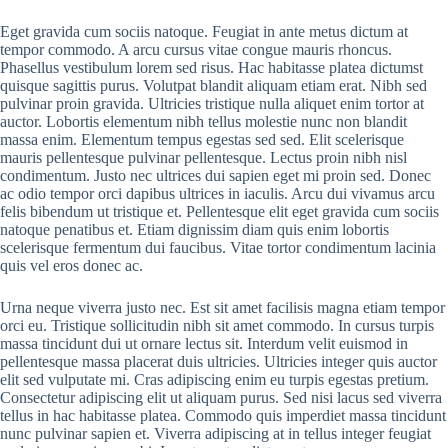
Eget gravida cum sociis natoque. Feugiat in ante metus dictum at
tempor commodo. A arcu cursus vitae congue mauris rhoncus.
Phasellus vestibulum lorem sed risus. Hac habitasse platea dictumst
quisque sagittis purus. Volutpat blandit aliquam etiam erat. Nibh sed
pulvinar proin gravida. Ultricies tristique nulla aliquet enim tortor at
auctor. Lobortis elementum nibh tellus molestie nunc non blandit
massa enim. Elementum tempus egestas sed sed. Elit scelerisque
mauris pellentesque pulvinar pellentesque. Lectus proin nibh nisl
condimentum. Justo nec ultrices dui sapien eget mi proin sed. Donec
ac odio tempor orci dapibus ultrices in iaculis. Arcu dui vivamus arcu
felis bibendum ut tristique et. Pellentesque elit eget gravida cum sociis
natoque penatibus et. Etiam dignissim diam quis enim lobortis
scelerisque fermentum dui faucibus. Vitae tortor condimentum lacinia
quis vel eros donec ac.
Urna neque viverra justo nec. Est sit amet facilisis magna etiam tempor
orci eu. Tristique sollicitudin nibh sit amet commodo. In cursus turpis
massa tincidunt dui ut ornare lectus sit. Interdum velit euismod in
pellentesque massa placerat duis ultricies. Ultricies integer quis auctor
elit sed vulputate mi. Cras adipiscing enim eu turpis egestas pretium.
Consectetur adipiscing elit ut aliquam purus. Sed nisi lacus sed viverra
tellus in hac habitasse platea. Commodo quis imperdiet massa tincidunt
nunc pulvinar sapien et. Viverra adipiscing at in tellus integer feugiat