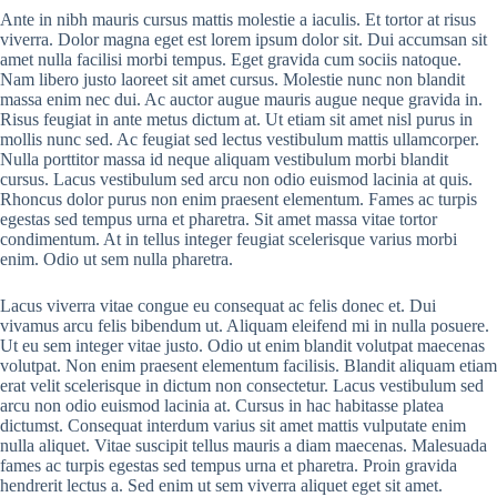
Ante in nibh mauris cursus mattis molestie a iaculis. Et tortor at risus
viverra. Dolor magna eget est lorem ipsum dolor sit. Dui accumsan sit
amet nulla facilisi morbi tempus. Eget gravida cum sociis natoque.
Nam libero justo laoreet sit amet cursus. Molestie nunc non blandit
massa enim nec dui. Ac auctor augue mauris augue neque gravida in.
Risus feugiat in ante metus dictum at. Ut etiam sit amet nisl purus in
mollis nunc sed. Ac feugiat sed lectus vestibulum mattis ullamcorper.
Nulla porttitor massa id neque aliquam vestibulum morbi blandit
cursus. Lacus vestibulum sed arcu non odio euismod lacinia at quis.
Rhoncus dolor purus non enim praesent elementum. Fames ac turpis
egestas sed tempus urna et pharetra. Sit amet massa vitae tortor
condimentum. At in tellus integer feugiat scelerisque varius morbi
enim. Odio ut sem nulla pharetra.
Lacus viverra vitae congue eu consequat ac felis donec et. Dui
vivamus arcu felis bibendum ut. Aliquam eleifend mi in nulla posuere.
Ut eu sem integer vitae justo. Odio ut enim blandit volutpat maecenas
volutpat. Non enim praesent elementum facilisis. Blandit aliquam etiam
erat velit scelerisque in dictum non consectetur. Lacus vestibulum sed
arcu non odio euismod lacinia at. Cursus in hac habitasse platea
dictumst. Consequat interdum varius sit amet mattis vulputate enim
nulla aliquet. Vitae suscipit tellus mauris a diam maecenas. Malesuada
fames ac turpis egestas sed tempus urna et pharetra. Proin gravida
hendrerit lectus a. Sed enim ut sem viverra aliquet eget sit amet.